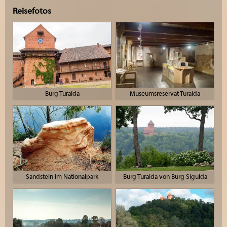
Reisefotos
Burg Turaida
Museumsreservat Turaida
Sandstein im Nationalpark
Burg Turaida von Burg Sigulda